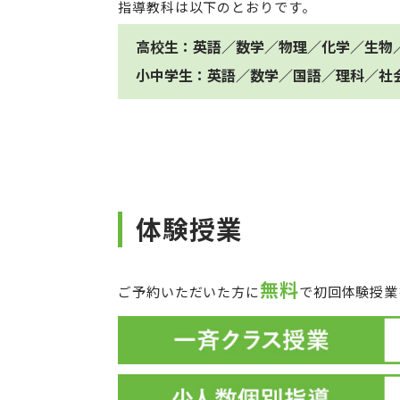
指導教科は以下のとおりです。
高校生：英語／数学／物理／化学／生物
小中学生：英語／数学／国語／理科／社
体験授業
無料
ご予約いただいた方に
で初回体験授業