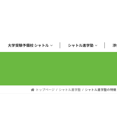
コ
ナ
ン
ビ
テ
ゲ
ン
ー
ツ
シ
へ
ョ
ス
ン
大学受験予備校 シャトル
シャトル進学塾
渉
キ
に
ッ
移
プ
動
トップページ
シャトル進学塾
シャトル進学塾の特徴